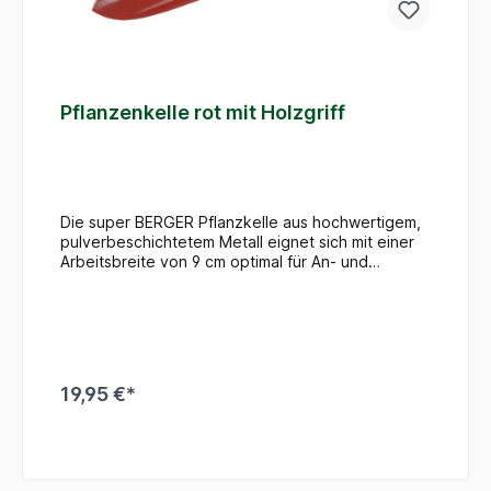
Pflanzenkelle rot mit Holzgriff
Die super BERGER Pflanzkelle aus hochwertigem,
pulverbeschichtetem Metall eignet sich mit einer
Arbeitsbreite von 9 cm optimal für An- und
Umpflanzarbeiten in allen Pflanzgefäßen. Das
robuste Qualitätswerkzeug liegt dank dem
Holzgriff gut in der Hand und ermöglicht ein
ermüdungsarmes Arbeiten.
19,95 €*
In den Warenkorb