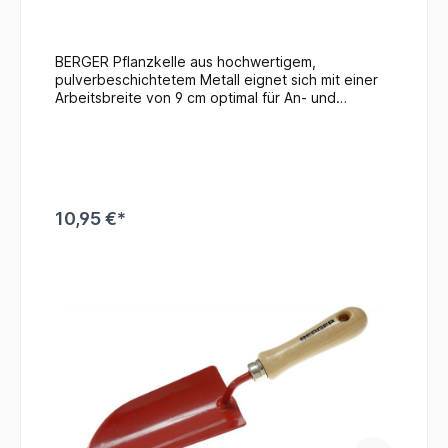
BERGER Pflanzkelle aus hochwertigem,
pulverbeschichtetem Metall eignet sich mit einer
Arbeitsbreite von 9 cm optimal für An- und
Umpflanzarbeiten in allen Pflanzgefäßen. Das
robuste Qualitätswerkzeug liegt dank dem
Holzgriff gut in der Hand und ermöglicht ein
ermüdungsarmes Arbeiten.
10,95 €*
In den Warenkorb