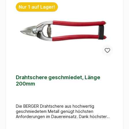
unterstützt gesundes und sicheres Arbeiten mit
Nur 1 auf Lager!
dem 600mm langen Profi-Werkzeug made in
Germany.
Drahtschere geschmiedet, Länge
200mm
Die BERGER Drahtschere aus hochwertig
geschmiedetem Metall genügt höchsten
Anforderungen im Dauereinsatz. Dank höchster
Verarbeitungsqualität garantiert der für weichen
Bindedraht ausgelegte Drahtschneider eine lange